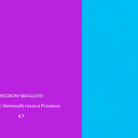
NEGRONI SBAGLIATO
, Vermouth rosso e Prosecco
€7