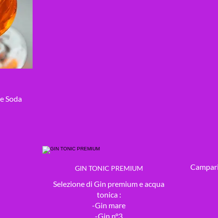
 e Soda
Campari
GIN TONIC PREMIUM
Selezione di Gin premium e acqua
tonica :
-Gin mare
-Gin n°3