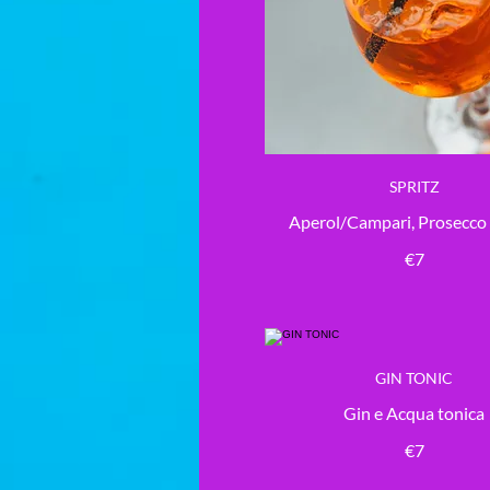
SPRITZ
Aperol/Campari, Prosecco
€7
GIN TONIC
Gin e Acqua tonica
€7