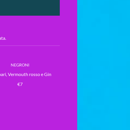
ata.
NEGRONI
ri, Vermouth rosso e Gin
€7