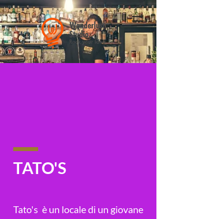
TATO'S
Tato's è un locale di un giovane