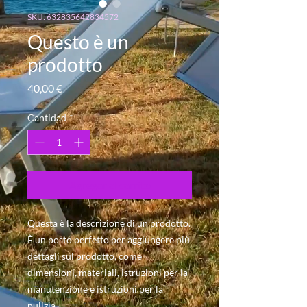
SKU: 632835642834572
Questo è un
prodotto
Precio
40,00 €
Cantidad
*
Agregar al carrito
Questa è la descrizione di un prodotto. 
È un posto perfetto per aggiungere più 
dettagli sul prodotto, come 
dimensioni, materiali, istruzioni per la 
manutenzione e istruzioni per la 
pulizia.