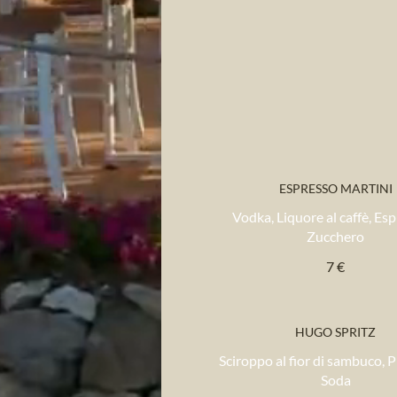
ESPRESSO MARTINI
Vodka, Liquore al caffè, Es
Zucchero
7 €
HUGO SPRITZ
Sciroppo al fior di sambuco, 
Soda