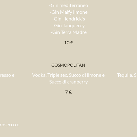
-Gin mediterraneo
-Gin Malfy limone
-Gin Hendrick's
-Gin Tanquerey
-Gin Terra Madre
10 €
COSMOPOLITAN
presso e
Vodka, Triple sec, Succo di limone e
Tequila, 
Succo di cranberry
7 €
Prosecco e