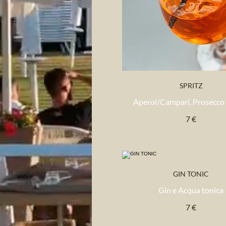
SPRITZ
Aperol/Campari, Prosecco
7 €
GIN TONIC
Gin e Acqua tonica
7 €