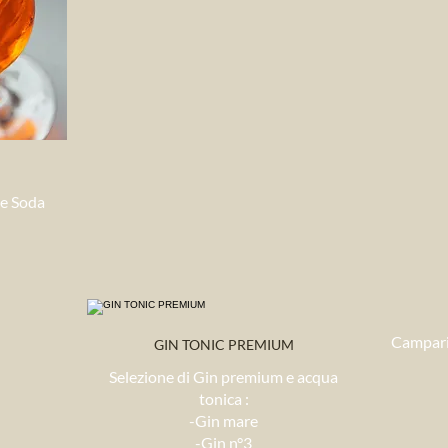
 e Soda
Campari
GIN TONIC PREMIUM
Selezione di Gin premium e acqua
tonica :
-Gin mare
-Gin n°3