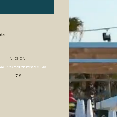
ata.
NEGRONI
ri, Vermouth rosso e Gin
7 €