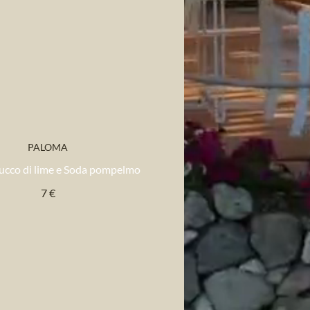
PALOMA
Succo di lime e Soda pompelmo
7 €