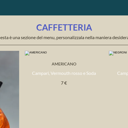
CAFFETTERIA
sta è una sezione del menu, personalizzala nella maniera desider
AMERICANO
Campari, Vermouth rosso e Soda
Campa
7 €