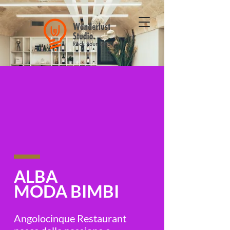
ALBA
MODA BIMBI
Angolocinque Restaurant