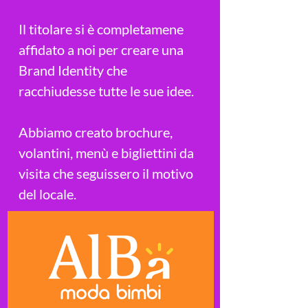
Il titolare si è completamene
affidato a noi per creare una
Brand Identity che
racchiudesse tutte le sue idee.
Abbiamo creato brochure,
volantini, menù e bigliettini da
visita che seguissero il motivo
del locale.