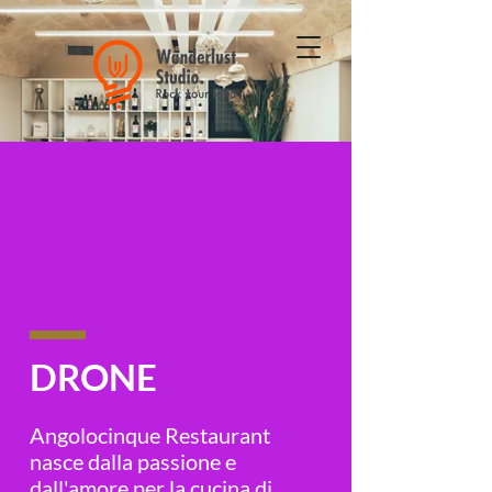
DRONE
Angolocinque Restaurant
nasce dalla passione e
dall'amore per la cucina di