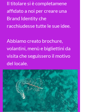
Il titolare si è completamene
affidato a noi per creare una
Brand Identity che
racchiudesse tutte le sue idee.
Abbiamo creato brochure,
volantini, menù e bigliettini da
visita che seguissero il motivo
del locale.