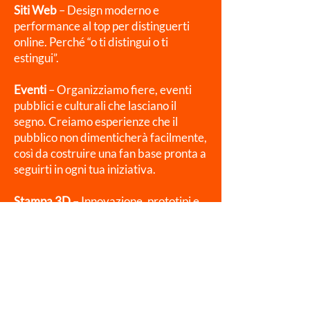
Siti Web
– Design moderno e
performance al top per distinguerti
online. Perché “o ti distingui o ti
estingui”.
Eventi
– Organizziamo fiere, eventi
pubblici e culturali che lasciano il
segno. Creiamo esperienze che il
pubblico non dimenticherà facilmente,
così da costruire una fan base pronta a
seguirti in ogni tua iniziativa.
Stampa 3D
– Innovazione, prototipi e
produzioni personalizzate. Hai in
mente un gadget per la tua attività, ma
nessuno ti ha mai aiutato a realizzarlo?
Ci pensiamo noi!
E adesso, pront* a far decollare il tuo